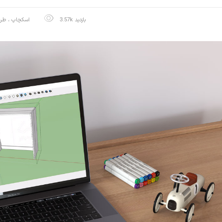
3.57k بازدید
اسکچاپ
،
طرا