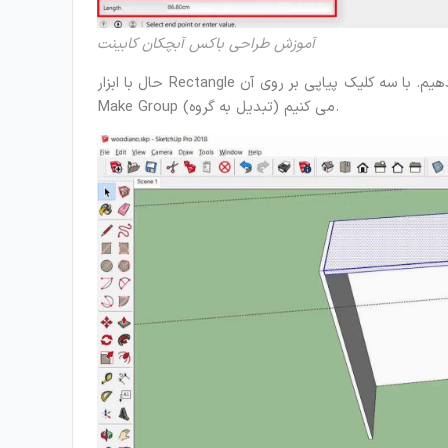
آموزش طراحی باکس آبچکان کابینت
حال با ابزار Rectangle و نقاط گوشه ای سقف باکس را ترسیم می کنیم و ضخامت 1.6 به آن می دهیم. با سه کلیک پیاپی بر روی آن
Make Group (تبدیل به گروه) می کنیم.