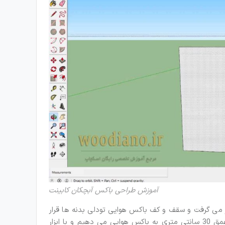
آموزش طراحی باکس آبچکان کابینت
ر می گرفت و سقف و کف باکس هوایی تودلی بدنه ها قرار
می گرفت. بنابراین یک عمق 30 سانتی متری به باکس هوایی می دهیم و با ابزار Push Pull یک ضخامت 1.6 سانتی متری به آن