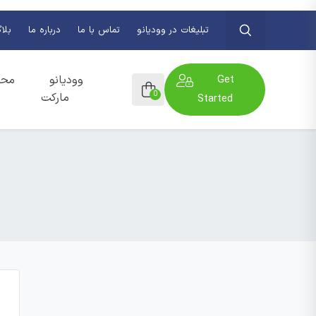
تبلیغات در وودیانو
تماس با ما
درباره ما
بلا
Get
وودیانو
محص
0
مارکت
Started