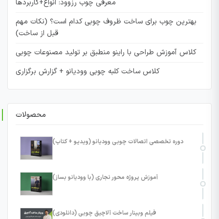
معرفی چوب رزوود: انواع+کاربردها
بهترین چوب برای ساخت ظروف چوبی کدام است؟ (نکات مهم
قبل از ساخت)
کلاس آموزش طراحی با راینو منطبق بر تولید مصنوعات چوبی
کلاس ساخت کلبه چوبی وودیانو + گزارش برگزاری
محصولات
دوره تخصصی اتصالات چوبی وودیانو (ویدیو + کتاب)
آموزش پروژه محور نجاری (با وودیانو بساز)
فیلم وبینار ساخت آلاچیق چوبی (دانلودی)