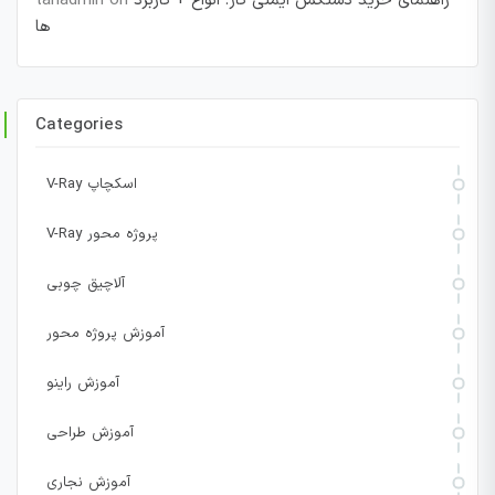
راهنمای خرید دستکش ایمنی کار: انواع + کاربرد
on
tahadmin
ها
Categories
V-Ray اسکچاپ
V-Ray پروژه محور
آلاچیق چوبی
آموزش پروژه محور
آموزش راینو
آموزش طراحی
آموزش نجاری