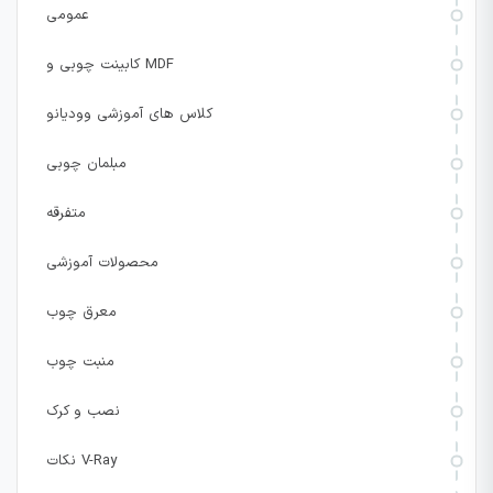
عمومی
کابینت چوبی و MDF
کلاس های آموزشی وودیانو
مبلمان چوبی
متفرقه
محصولات آموزشی
معرق چوب
منبت چوب
نصب و کرک
نکات V-Ray