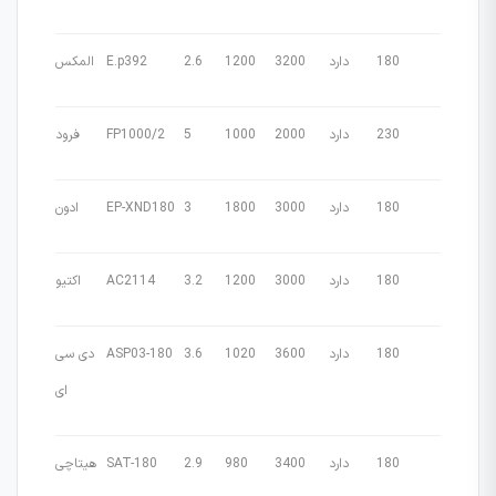
180
دارد
3200
1200
2.6
E.p392
المکس
230
دارد
2000
1000
5
FP1000/2
فرود
180
دارد
3000
1800
3
EP-XND180
ادون
180
دارد
3000
1200
3.2
AC2114
اکتیو
180
دارد
3600
1020
3.6
ASP03-180
دی سی
ای
180
دارد
3400
980
2.9
SAT-180
هیتاچی