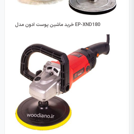
EP-XND180
خرید ماشین پوست ادون مدل