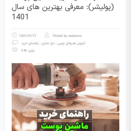
(پولیشر): معرفی بهترین های سال
1401
1401/01/17
Posted by
woodiano
آموزش هنرهای چوبی
،
ابزار نجاری
،
راهنمای خرید
3.4k بازدید