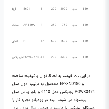
180
دارد
3000
1200
3
5601
آروا
180
دارد
1750
1350
4
AP-180A
محک
180
دارد
4500
1600
3.4
P1
آنکور
180
دارد
3300
1200
5.1
POWX0474
پاور پلاس
در این رنج قیمت به لحاظ توان و کیفیت ساخت
محصول به ترتیب ادون مدل EP-XND180 و
رونیکس مدل 6110 و پاور پلاس مدل POWX0474
پیشنهاد می شود. البته در وودیانو تجربه کار با
دستگاه رونیکس را داشته و چندین سال بدون بروز