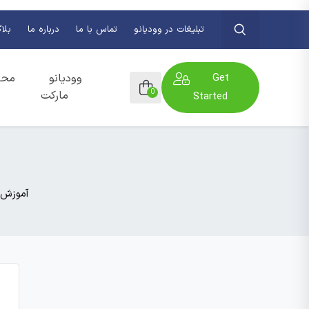
تبلیغات در وودیانو
تماس با ما
درباره ما
بلا
Get
وودیانو
محص
0
مارکت
Started
آموزش 