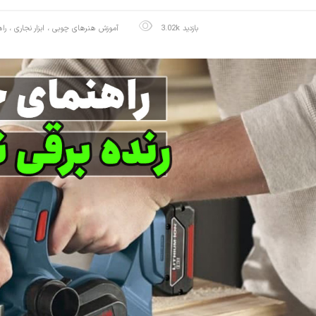
3.02k بازدید
آموزش هنرهای چوبی
،
ابزار نجاری
،
را