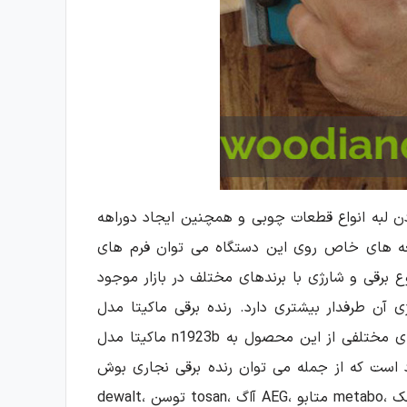
کردن لبه انواع قطعات چوبی و همچنین ایجاد دوراهه
تیغه های خاص روی این دستگاه می توان فرم های
 برقی و شارژی با برندهای مختلف در بازار موجود
رفدار بیشتری دارد. رنده برقی ماکیتا مدلn1900b و
ماکیتا مدل n1923b از پرطرفدارترین رنده های برقی موجود در بازار هستند. اما برند های مختلفی از این محصول به
 جمله می توان رنده برقی نجاری بوش bosch، رونیکس ronix، دیوالت