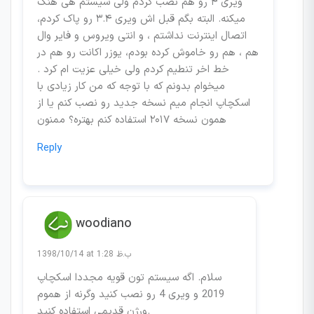
ویری ۴ رو هم نصب کردم ولی سیستم هی هنگ
میکنه. البته بگم قبل اش ویری ۳.۴ رو پاک کردم،
اتصال اینترنت نداشتم ، و انتی ویروس و فایر وال
هم ، هم رو خاموش کرده بودم، یوزر اکانت رو هم در
خط اخر تنطیم کردم ولی خیلی عزیت ام کرد .
میخوام بدونم که با توجه که من کار زیادی با
اسکچاپ انجام میم نسخه جدید رو نصب کنم یا از
همون نسخه ۲۰۱۷ استفاده کنم بهتره؟ ممنون
Reply
woodiano
1398/10/14 at 1:28 ب.ظ
سلام. اگه سیستم تون قویه مجددا اسکچاپ
2019 و ویری 4 رو نصب کنید وگرنه از هموم
ورژن قدیمی استفاده کنید.