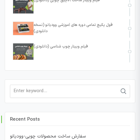
فیلم وبینار ساخت آلاچیق چوبی (دانلودی)
فول پکیج تمامی دوره های آموزشی وودیانو (نسخه
دانلودی)
فیلم وبینار چوب شناسی (دانلودی)
Search
for:
Recent Posts
سفارش ساخت محصولات چوبی-وودیانو