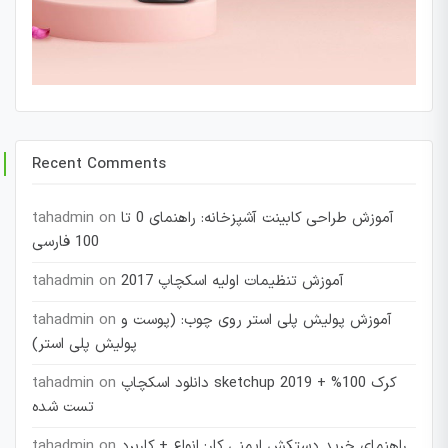
Recent Comments
آموزش طراحی کابینت آشپزخانه: راهنمای 0 تا
on
tahadmin
100 فارسی
آموزش تنظیمات اولیه اسکچاپ 2017
on
tahadmin
آموزش پولیش پلی استر روی چوب: (پوست و
on
tahadmin
پولیش پلی استر)
دانلود اسکچاپ sketchup 2019 + کرک 100%
on
tahadmin
تست شده
راهنمای خرید دستکش ایمنی کار: انواع + کاربرد
on
tahadmin