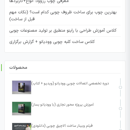
معرفی چوب رزوود: انواع+کاربردها
بهترین چوب برای ساخت ظروف چوبی کدام است؟ (نکات مهم
قبل از ساخت)
کلاس آموزش طراحی با راینو منطبق بر تولید مصنوعات چوبی
کلاس ساخت کلبه چوبی وودیانو + گزارش برگزاری
محصولات
دوره تخصصی اتصالات چوبی وودیانو (ویدیو + کتاب)
آموزش پروژه محور نجاری (با وودیانو بساز)
فیلم وبینار ساخت آلاچیق چوبی (دانلودی)