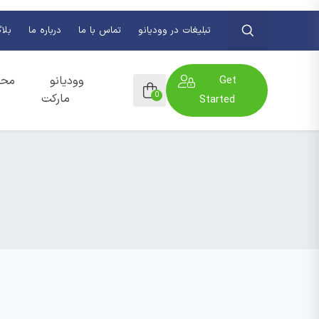
تبلیغات در وودیانو
تماس با ما
درباره ما
بلا
Get
وودیانو
محص
0
مارکت
Started