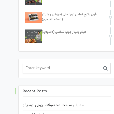
فول پکیج تمامی دوره های آموزشی وودیانو
(نسخه دانلودی)
فیلم وبینار چوب شناسی (دانلودی)
Search
for:
Recent Posts
سفارش ساخت محصولات چوبی-وودیانو