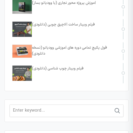
آموزش پروژه محور نجاری (با وودیانو بساز)
فیلم وبینار ساخت آلاچیق چوبی (دانلودی)
فول پکیج تمامی دوره های آموزشی وودیانو (نسخه
دانلودی)
فیلم وبینار چوب شناسی (دانلودی)
Search
for: