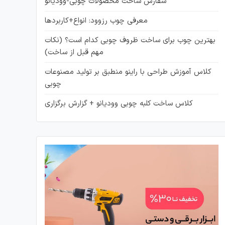
سفارش ساخت محصولات چوبی-وودیانو
معرفی چوب رزوود: انواع+کاربردها
بهترین چوب برای ساخت ظروف چوبی کدام است؟ (نکات
مهم قبل از ساخت)
کلاس آموزش طراحی با راینو منطبق بر تولید مصنوعات
چوبی
کلاس ساخت کلبه چوبی وودیانو + گزارش برگزاری