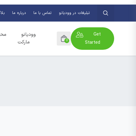
تبلیغات در وودیانو
تماس با ما
درباره ما
بلا
Get
وودیانو
محص
0
مارکت
Started