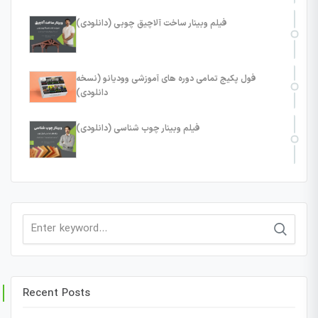
فیلم وبینار ساخت آلاچیق چوبی (دانلودی)
فول پکیج تمامی دوره های آموزشی وودیانو (نسخه
دانلودی)
فیلم وبینار چوب شناسی (دانلودی)
Search
for:
Recent Posts