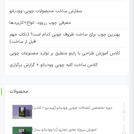
سفارش ساخت محصولات چوبی-وودیانو
معرفی چوب رزوود: انواع+کاربردها
بهترین چوب برای ساخت ظروف چوبی کدام است؟ (نکات مهم
قبل از ساخت)
کلاس آموزش طراحی با راینو منطبق بر تولید مصنوعات چوبی
کلاس ساخت کلبه چوبی وودیانو + گزارش برگزاری
محصولات
دوره تخصصی اتصالات چوبی وودیانو (ویدیو + کتاب)
آموزش پروژه محور نجاری (با وودیانو بساز)