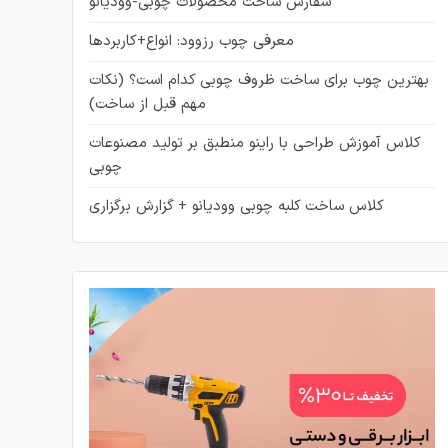
سفارش ساخت محصولات چوبی-وودیانو
معرفی چوب رزوود: انواع+کاربردها
بهترین چوب برای ساخت ظروف چوبی کدام است؟ (نکات
مهم قبل از ساخت)
کلاس آموزش طراحی با راینو منطبق بر تولید مصنوعات
چوبی
کلاس ساخت کلبه چوبی وودیانو + گزارش برگزاری