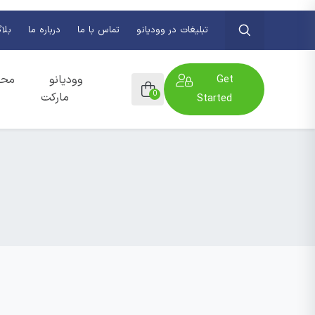
تبلیغات در وودیانو
تماس با ما
درباره ما
بلا
Get
وودیانو
محص
0
مارکت
Started