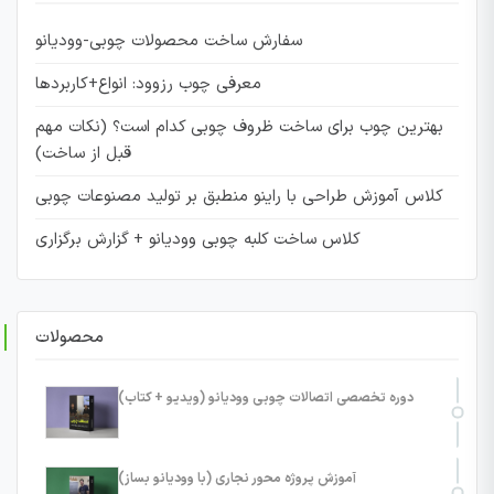
سفارش ساخت محصولات چوبی-وودیانو
معرفی چوب رزوود: انواع+کاربردها
بهترین چوب برای ساخت ظروف چوبی کدام است؟ (نکات مهم
قبل از ساخت)
کلاس آموزش طراحی با راینو منطبق بر تولید مصنوعات چوبی
کلاس ساخت کلبه چوبی وودیانو + گزارش برگزاری
محصولات
دوره تخصصی اتصالات چوبی وودیانو (ویدیو + کتاب)
آموزش پروژه محور نجاری (با وودیانو بساز)