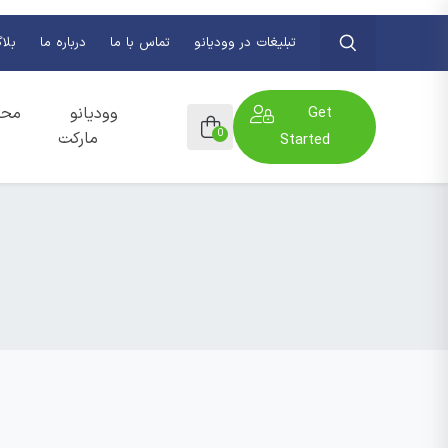
تبلیغات در وودیانو
تماس با ما
درباره ما
بلا
Get
وودیانو
محص
0
مارکت
Started