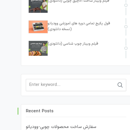
فیلم وبینار ساخت آلاچیق چوبی (دانلودی)
فول پکیج تمامی دوره های آموزشی وودیانو
(نسخه دانلودی)
فیلم وبینار چوب شناسی (دانلودی)
Search
for:
Recent Posts
سفارش ساخت محصولات چوبی-وودیانو