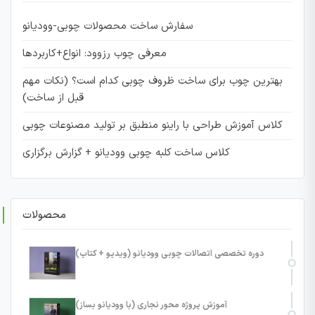
سفارش ساخت محصولات چوبی-وودیانو
معرفی چوب رزوود: انواع+کاربردها
بهترین چوب برای ساخت ظروف چوبی کدام است؟ (نکات مهم
قبل از ساخت)
کلاس آموزش طراحی با راینو منطبق بر تولید مصنوعات چوبی
کلاس ساخت کلبه چوبی وودیانو + گزارش برگزاری
محصولات
دوره تخصصی اتصالات چوبی وودیانو (ویدیو + کتاب)
آموزش پروژه محور نجاری (با وودیانو بساز)