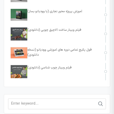
آموزش پروژه محور نجاری (با وودیانو بساز)
فیلم وبینار ساخت آلاچیق چوبی (دانلودی)
فول پکیج تمامی دوره های آموزشی وودیانو (نسخه
دانلودی)
فیلم وبینار چوب شناسی (دانلودی)
Search
for: