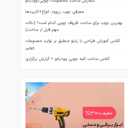
سفارش ساخت محصولات چوبی-وودیانو
معرفی چوب رزوود: انواع+کاربردها
بهترین چوب برای ساخت ظروف چوبی کدام است؟ (نکات
مهم قبل از ساخت)
کلاس آموزش طراحی با راینو منطبق بر تولید مصنوعات
چوبی
کلاس ساخت کلبه چوبی وودیانو + گزارش برگزاری