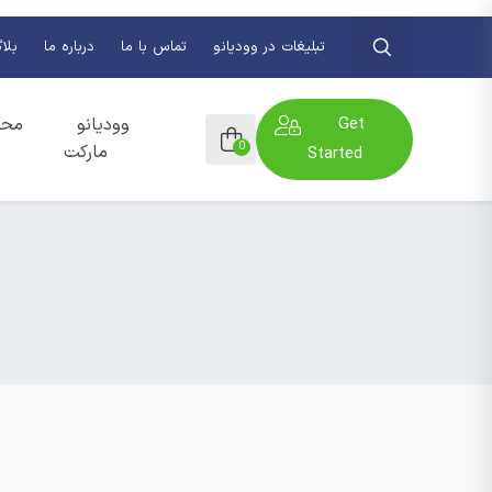
تبلیغات در وودیانو
تماس با ما
درباره ما
بلا
Get
وودیانو
محص
0
مارکت
Started