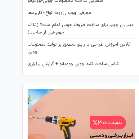
سفارش ساخت محصولات چوبی-وودیانو
معرفی چوب رزوود: انواع+کاربردها
بهترین چوب برای ساخت ظروف چوبی کدام است؟ (نکات
مهم قبل از ساخت)
کلاس آموزش طراحی با راینو منطبق بر تولید مصنوعات
چوبی
کلاس ساخت کلبه چوبی وودیانو + گزارش برگزاری