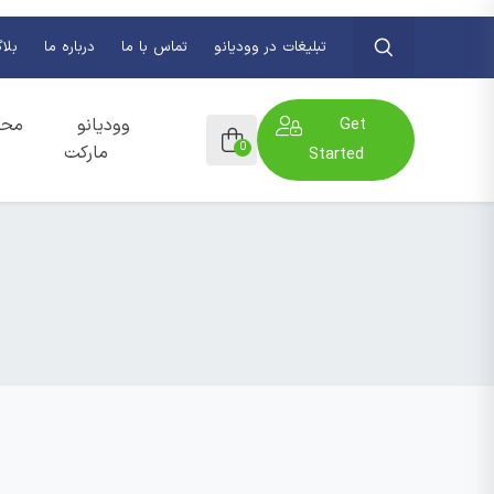
تبلیغات در وودیانو
تماس با ما
درباره ما
بلا
Get
وودیانو
محص
0
مارکت
Started