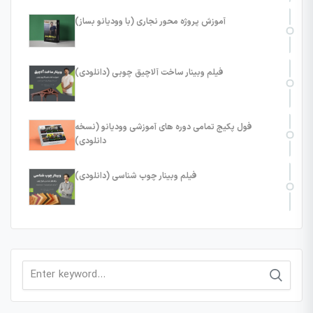
آموزش پروژه محور نجاری (با وودیانو بساز)
فیلم وبینار ساخت آلاچیق چوبی (دانلودی)
فول پکیج تمامی دوره های آموزشی وودیانو (نسخه
دانلودی)
فیلم وبینار چوب شناسی (دانلودی)
Search
for: