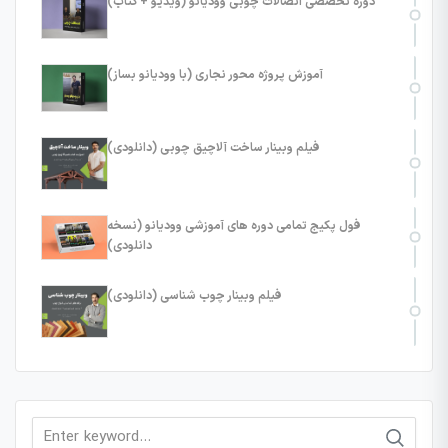
دوره تخصصی اتصالات چوبی وودیانو (ویدیو + کتاب)
آموزش پروژه محور نجاری (با وودیانو بساز)
فیلم وبینار ساخت آلاچیق چوبی (دانلودی)
فول پکیج تمامی دوره های آموزشی وودیانو (نسخه
دانلودی)
فیلم وبینار چوب شناسی (دانلودی)
Search