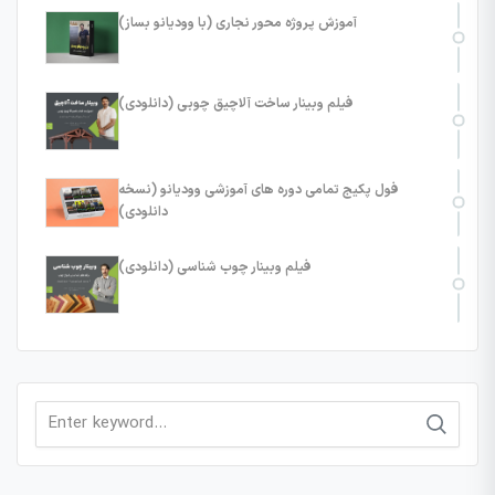
آموزش پروژه محور نجاری (با وودیانو بساز)
فیلم وبینار ساخت آلاچیق چوبی (دانلودی)
فول پکیج تمامی دوره های آموزشی وودیانو (نسخه
دانلودی)
فیلم وبینار چوب شناسی (دانلودی)
Search
for: