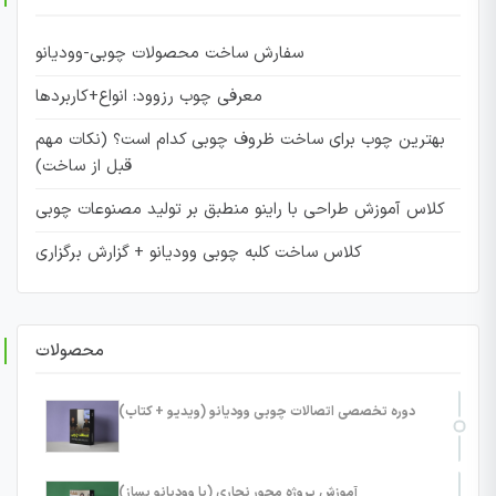
سفارش ساخت محصولات چوبی-وودیانو
معرفی چوب رزوود: انواع+کاربردها
بهترین چوب برای ساخت ظروف چوبی کدام است؟ (نکات مهم
قبل از ساخت)
کلاس آموزش طراحی با راینو منطبق بر تولید مصنوعات چوبی
کلاس ساخت کلبه چوبی وودیانو + گزارش برگزاری
محصولات
دوره تخصصی اتصالات چوبی وودیانو (ویدیو + کتاب)
آموزش پروژه محور نجاری (با وودیانو بساز)