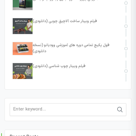
فیلم وبینار ساخت آلاچیق چوبی (دانلودی)
فول پکیج تمامی دوره های آموزشی وودیانو (نسخه
دانلودی)
فیلم وبینار چوب شناسی (دانلودی)
Search
for: