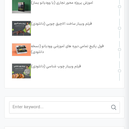
آموزش پروژه محور نجاری (با وودیانو بساز)
فیلم وبینار ساخت آلاچیق چوبی (دانلودی)
فول پکیج تمامی دوره های آموزشی وودیانو (نسخه
دانلودی)
فیلم وبینار چوب شناسی (دانلودی)
Search
for: