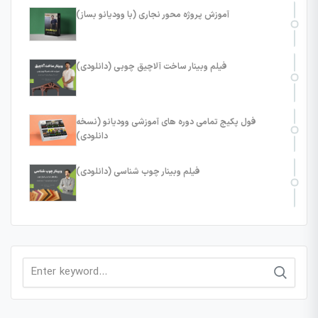
آموزش پروژه محور نجاری (با وودیانو بساز)
فیلم وبینار ساخت آلاچیق چوبی (دانلودی)
فول پکیج تمامی دوره های آموزشی وودیانو (نسخه
دانلودی)
فیلم وبینار چوب شناسی (دانلودی)
Search
for: