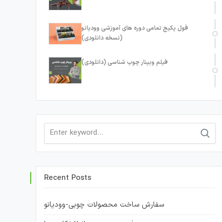
فول پکیج تمامی دوره های آموزشی وودیانو
(نسخه دانلودی)
فیلم وبینار چوب شناسی (دانلودی)
Search
for:
Recent Posts
سفارش ساخت محصولات چوبی-وودیانو