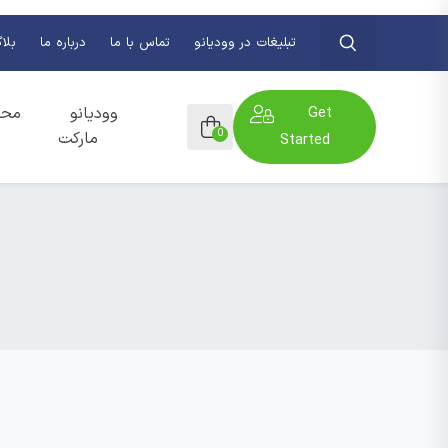
تبلیغات در وودیانو
تماس با ما
درباره ما
بلا
Get
وودیانو
محص
0
مارکت
Started