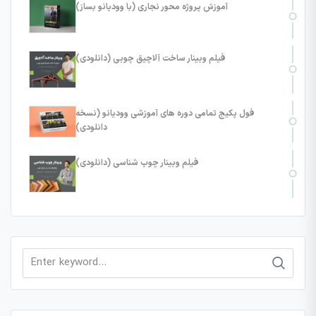
آموزش پروژه محور نجاری (با وودیانو بساز)
فیلم وبینار ساخت آلاچیق چوبی (دانلودی)
فول پکیج تمامی دوره های آموزشی وودیانو (نسخه
دانلودی)
فیلم وبینار چوب شناسی (دانلودی)
Search
for: