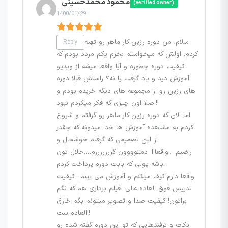
محمود محمدحسینی
(verified owner)
1400/01/29
سلام. من دوره رزین کار ماهر رو تهیه
Reply
کردم. اولش که میخواستم بخرم یکم مردد بودم که
کیفیت دوره چطوره و آیا واقعا میشه از ویدیو
آموزش دید و یاد گرفت یا نه؟ راستش قبلا دوره
های رزین رو از مجموعه های دیگه خریده بودم و
اصلا اون چیزی که فکر میکردم نبود!!
اما الان که دوره رزین کار ماهر رو گرفتم و شروع
کردم به مشاهده آموزش ها خدا میدونه که چقدر
از این تصمیمی که گرفتم خوشحال و
راضیم….واقعاااا دمتوووون گرررررررم….حلال تون
باشه پولی که بابت دوره پرداخت کردم.
واقعا دارم کیف میکنم و آموزش می بینم…کیفیت
تدریس فوق العاده عالی، فیلم برداری هم که نگم
براتون! کیفیت صدا و تصویر میتونم بگم خارق
العاده ست!!
نکات و ترفندهایی که تو این دوره گفته شده رو