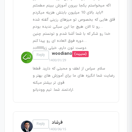
اگه میخواستم یکجا بیرون آموزش ببینم مطمئنم
باید بالای 10 میلیون بابتش هزینه میکردم!!
قلق هایی که بخصوص تو میزهای رزینی گفته شده
رو تا الان هیچ جا این سبکی ندیده بودم…
خدا رو شکر که با شما آشنا شدم و تونستم چنین
دوره فوق العاده ای رو پیدا کنم…
دوست تون دارم، خیلی زیاااااااادد.
woodiano
(مدیریت)
Reply
1400/01/29
سلام. سپاس از لطف و محبتی که دارید. قطعا
رضایت شما انگیزه های ما برای آموزش های بهتر و
قوی تر بیشتر میکنه.
ارادتمند شما. تیم وودیانو.
فرشاد
Reply
1400/06/15