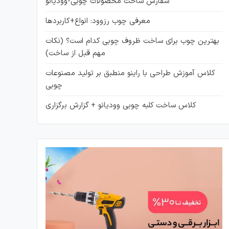
سفارش ساخت محصولات چوبی-وودیانو
معرفی چوب رزوود: انواع+کاربردها
بهترین چوب برای ساخت ظروف چوبی کدام است؟ (نکات
مهم قبل از ساخت)
کلاس آموزش طراحی با راینو منطبق بر تولید مصنوعات
چوبی
کلاس ساخت کلبه چوبی وودیانو + گزارش برگزاری