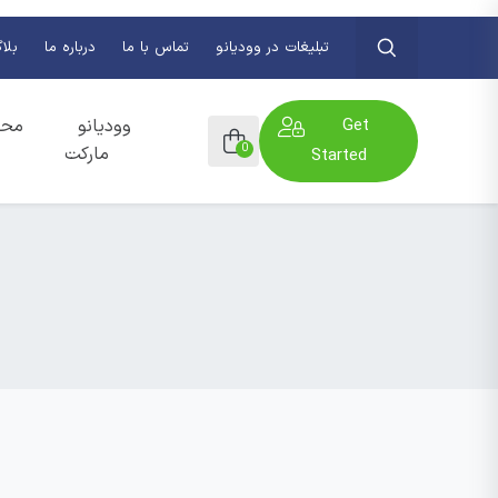
تبلیغات در وودیانو
تماس با ما
درباره ما
بلا
Get
وودیانو
محص
0
مارکت
Started