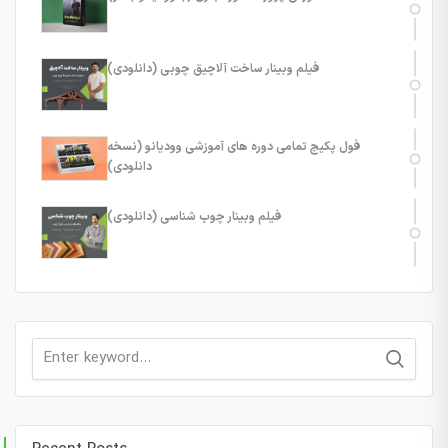
فیلم وبینار ساخت آلاچیق چوبی (دانلودی)
فول پکیج تمامی دوره های آموزشی وودیانو (نسخه
دانلودی)
فیلم وبینار چوب شناسی (دانلودی)
Search
for: