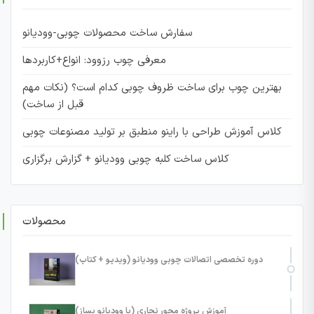
سفارش ساخت محصولات چوبی-وودیانو
معرفی چوب رزوود: انواع+کاربردها
بهترین چوب برای ساخت ظروف چوبی کدام است؟ (نکات مهم
قبل از ساخت)
کلاس آموزش طراحی با راینو منطبق بر تولید مصنوعات چوبی
کلاس ساخت کلبه چوبی وودیانو + گزارش برگزاری
محصولات
دوره تخصصی اتصالات چوبی وودیانو (ویدیو + کتاب)
آموزش پروژه محور نجاری (با وودیانو بساز)