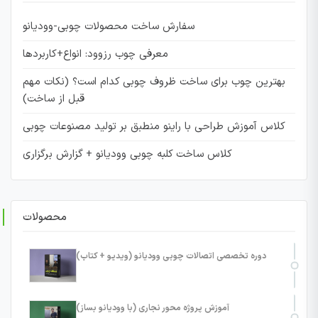
سفارش ساخت محصولات چوبی-وودیانو
معرفی چوب رزوود: انواع+کاربردها
بهترین چوب برای ساخت ظروف چوبی کدام است؟ (نکات مهم
قبل از ساخت)
کلاس آموزش طراحی با راینو منطبق بر تولید مصنوعات چوبی
کلاس ساخت کلبه چوبی وودیانو + گزارش برگزاری
محصولات
دوره تخصصی اتصالات چوبی وودیانو (ویدیو + کتاب)
آموزش پروژه محور نجاری (با وودیانو بساز)