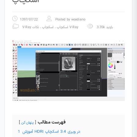
اسکچاپ
1397/07/22
Posted by
woodiano
3.35k بازدید
نکات V-Ray
V-Ray اسکچاپ
،
اسکچاپ
،
فهرست مطالب
پنهان کن
آموزش HDRI در ویری 3.4 اسکچاپ:
1