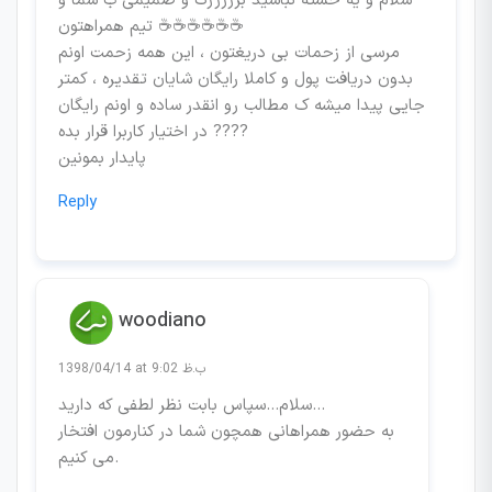
سلام و یه خسته نباشید بززززرگ و صمیمی ب شما و
تیم همراهتون ☕☕☕☕☕☕
مرسی از زحمات بی دریغتون ، این همه زحمت اونم
بدون دریافت پول و کاملا رایگان شایان تقدیره ، کمتر
جایی پیدا میشه ک مطالب رو انقدر ساده و اونم رایگان
در اختیار کاربرا قرار بده ????
پایدار بمونین
Reply
woodiano
1398/04/14 at 9:02 ب.ظ
سلام…سپاس بابت نظر لطفی که دارید…
به حضور همراهانی همچون شما در کنارمون افتخار
می کنیم.